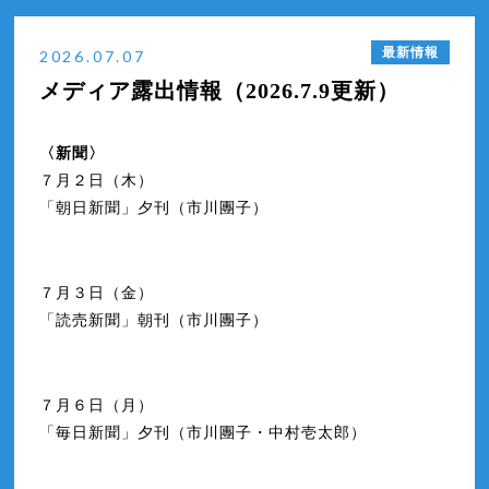
スーパー歌舞伎『もののけ姫』公演グッズ 8月1日より新商品販売決
2026年6月
最新情報
定！
2026.07.07
2026年5月
メディア露出情報（2026.7.9更新）
スーパー歌舞伎『もののけ姫』千穐楽公演の生配信が決定！
2026年4月
メディア露出情報（2026.7.9更新）
2026年3月
〈新聞〉
出演者１０名のサイン入りカードが当たる！感想投稿キャンペーン
2025年11月
実施！！
７月２日（木）
「朝日新聞」夕刊（市川團子）
７月３日（金）
「読売新聞」朝刊（市川團子）
７月６日（月）
「毎日新聞」夕刊（市川團子・中村壱太郎）