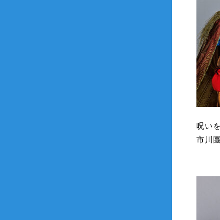
呪い
市川