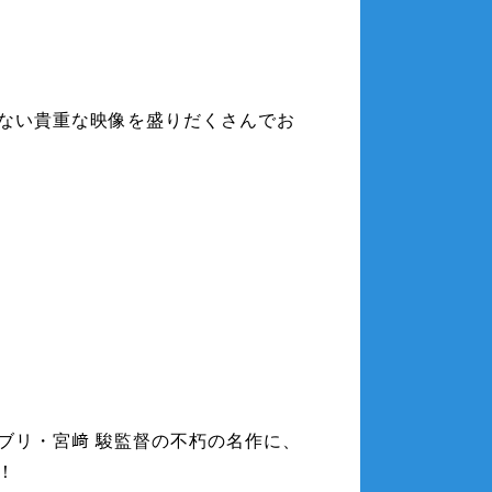
ない貴重な映像を盛りだくさんでお
ブリ・宮﨑 駿監督の不朽の名作に、
！