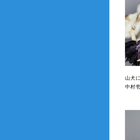
山犬
中村