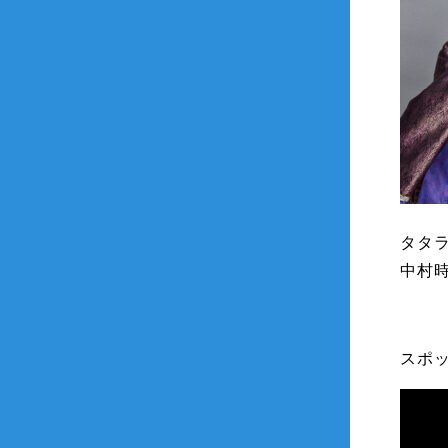
タタ
中村
スポ