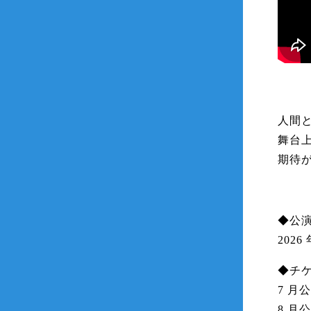
人間
舞台
期待
◆公
2026
◆チ
7 月
8 月