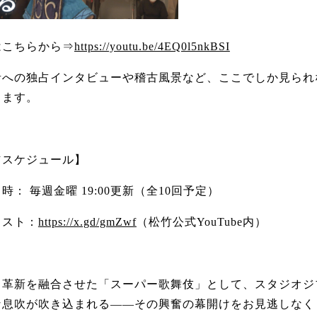
はこちらから⇒
https://youtu.be/4EQ0l5nkBSI
者への独占インタビューや稽古風景など、ここでしか見られ
します。
信スケジュール】
時： 毎週金曜 19:00更新（全10回予定）
リスト：
https://x.gd/gmZwf
（松竹公式YouTube内）
と革新を融合させた「スーパー歌舞伎」として、スタジオジ
な息吹が吹き込まれる――その興奮の幕開けをお見逃しなく