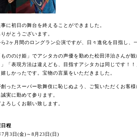
無事に初日の舞台を終えることができました。
ありがとうございます。
から2ヶ月間のロングラン公演ですが、日々進化を目指し、
「もののけ姫」
でアシタカの声優を勤めた松田洋治さんが観
！」「表現方法は違えども、
目指すアシタカは同じです！！
も嬉しかったです。宝物の言葉をいただきました。
が創ったスーパー歌舞伎に恥じぬよう、
ご覧いただくお客様
を誠実に勤めて参ります。
ぞよろしくお願い致します。
演日程
年7月3日(金)～8月23日(日)