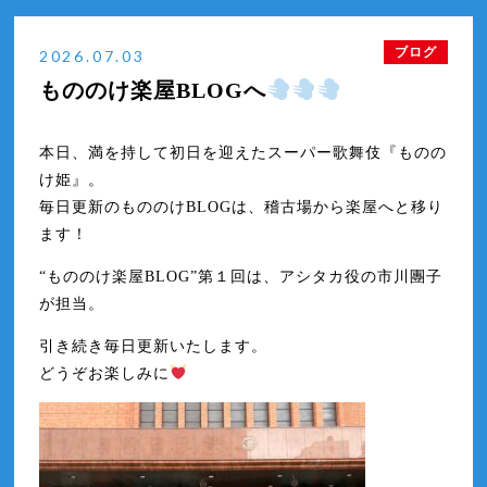
もののけ楽屋BLOG：市川中車
2026年7月
ブログ
2026.07.03
もののけ楽屋BLOG：市川裕喜
2026年6月
もののけ楽屋BLOGへ
もののけ楽屋BLOG：市川瀧昇
もののけ楽屋BLOG：中村時蔵
本日、満を持して初日を迎えたスーパー歌舞伎『ものの
け姫』。
毎日更新のもののけBLOGは、稽古場から楽屋へと移り
ます！
“もののけ楽屋BLOG”第１回は、アシタカ役の市川團子
が担当。
引き続き毎日更新いたします。
どうぞお楽しみに