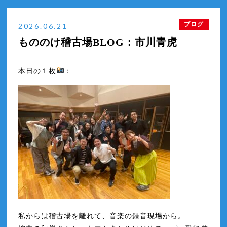
もののけ楽屋BLOG：市川裕喜
2026年7月
ブログ
2026.06.21
もののけ楽屋BLOG：市川瀧昇
2026年6月
もののけ稽古場BLOG：市川青虎
もののけ楽屋BLOG：中村時蔵
もののけ楽屋BLOG：中村壱太郎
本日の１枚
：
私からは稽古場を離れて、音楽の録音現場から。