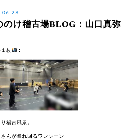
.06.28
ののけ稽古場BLOG：山口真弥
の１枚
：
回り稽古風景。
郎さんが暴れ回るワンシーン