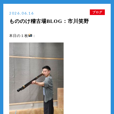
もののけ楽屋BLOG：市川裕喜
2026年7月
ブログ
2026.06.16
もののけ楽屋BLOG：市川瀧昇
2026年6月
もののけ稽古場BLOG：市川笑野
もののけ楽屋BLOG：中村時蔵
もののけ楽屋BLOG：中村壱太郎
本日の１枚
：